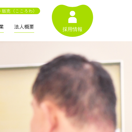
ー販売（こころわ）
業
法人概要