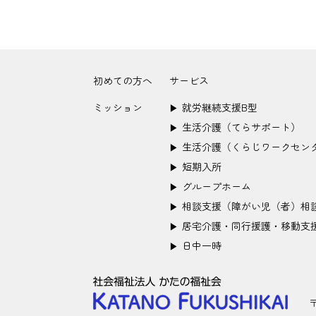
初めての方へ
サービス
ミッション
就労継続支援B型
▶︎
生活介護（てらサポート）
▶︎
生活介護（くらじワークセン
▶︎
短期入所
▶︎
グループホーム
▶︎
相談支援（障がい児（者）相
▶︎
居宅介護・同行援護・移動支
▶︎
日中一時
▶︎