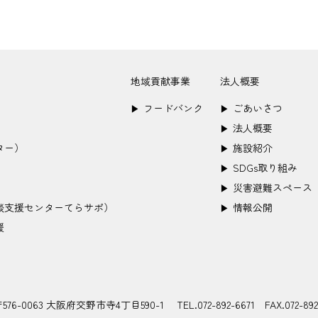
地域貢献事業
法人概要
フードバンク
ごあいさつ
▶︎
▶︎
法人概要
▶︎
ター）
施設紹介
▶︎
SDGs取り組み
▶︎
災害避難スペース
▶︎
談支援センターてらサポ）
情報公開
▶︎
援
〒576-0063 大阪府交野市寺4丁目590-1
TEL.072-892-6671 FAX.072-89