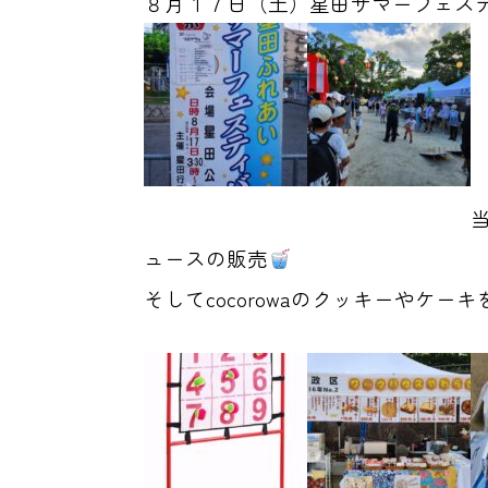
８月１７日（土）星田サマーフェス
ュースの販売
そしてcocorowaのクッキーやケ