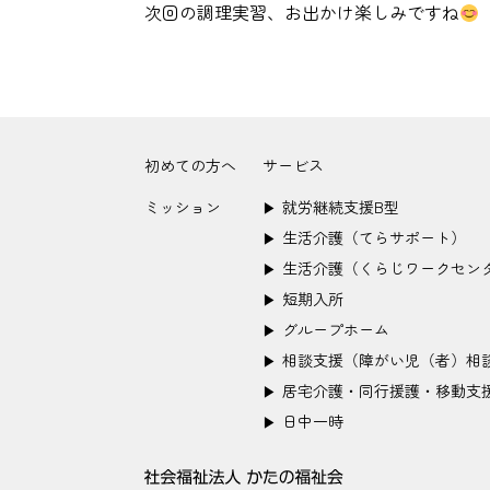
次回の調理実習、お出かけ楽しみですね
初めての方へ
サービス
ミッション
就労継続支援B型
▶︎
生活介護（てらサポート）
▶︎
生活介護（くらじワークセン
▶︎
短期入所
▶︎
グループホーム
▶︎
相談支援（障がい児（者）相
▶︎
居宅介護・同行援護・移動支
▶︎
日中一時
▶︎