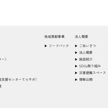
地域貢献事業
法人概要
フードバンク
ごあいさつ
▶︎
▶︎
法人概要
▶︎
ター）
施設紹介
▶︎
SDGs取り組み
▶︎
災害避難スペース
▶︎
談支援センターてらサポ）
情報公開
▶︎
援