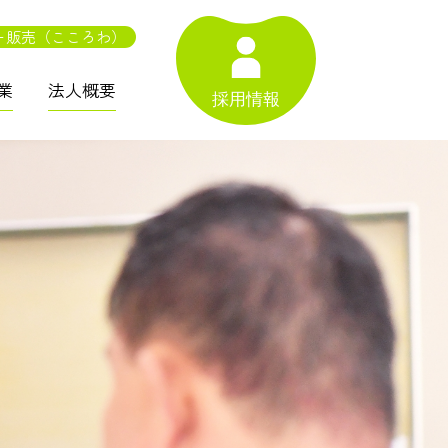
ー販売（こころわ）
業
法人概要