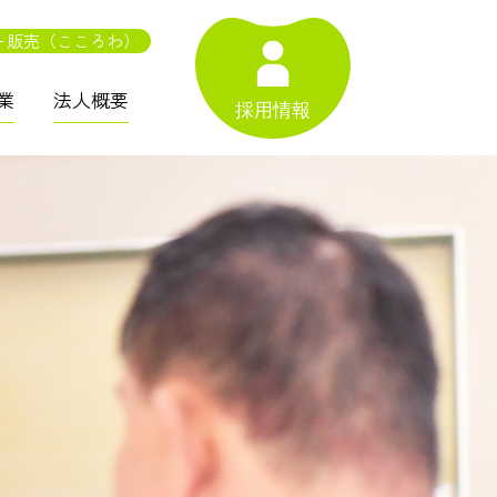
ー販売（こころわ）
業
法人概要