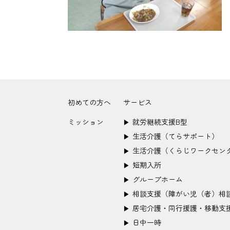
初めての方へ
サービス
ミッション
就労継続支援B型
▶︎
生活介護（てらサポート）
▶︎
生活介護（くらじワークセン
▶︎
短期入所
▶︎
グループホーム
▶︎
相談支援（障がい児（者）相
▶︎
居宅介護・同行援護・移動支
▶︎
日中一時
▶︎