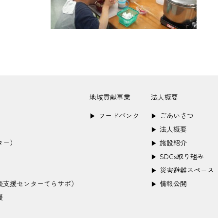
地域貢献事業
法人概要
フードバンク
ごあいさつ
▶︎
▶︎
法人概要
▶︎
ター）
施設紹介
▶︎
SDGs取り組み
▶︎
災害避難スペース
▶︎
談支援センターてらサポ）
情報公開
▶︎
援