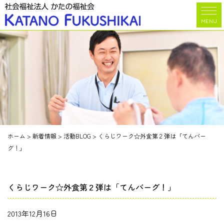
MENU
ホーム
>
新着情報
>
活動BLOG
>
くらじワーク☆外食第２弾は「てんバー
グ！」
くらじワーク☆外食第２弾は「てんバーグ！」
2013年12月16日