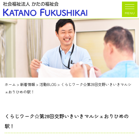
MENU
ホーム
>
新着情報
>
活動BLOG
>
くらじワーク☆第28回交野いきいきマルシ
ェおりひめの駅！
くらじワーク☆第28回交野いきいきマルシェおりひめの
駅！