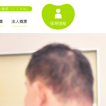
ー販売（こころわ）
業
法人概要