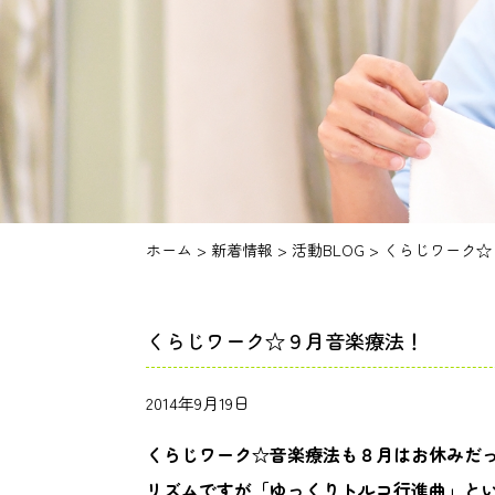
ホーム
>
新着情報
>
活動BLOG
>
くらじワーク☆
くらじワーク☆９月音楽療法！
2014年9月19日
くらじワーク☆音楽療法も８月はお休みだ
リズムですが
「ゆっくりトルコ行進曲」と