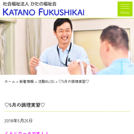
MENU
ホーム
>
新着情報
>
活動BLOG
>
♡5月の調理実習♡
♡5月の調理実習♡
2018年5月25日
くらじワークです！！