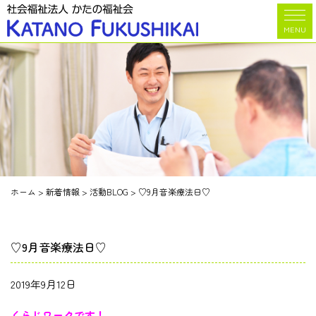
MENU
ホーム
>
新着情報
>
活動BLOG
>
♡9月音楽療法日♡
♡9月音楽療法日♡
2019年9月12日
くらじワークです！