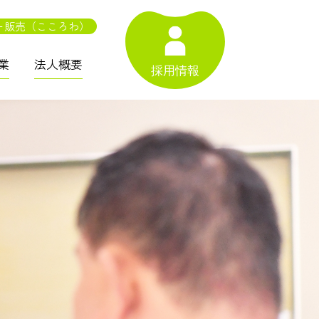
ー販売（こころわ）
業
法人概要